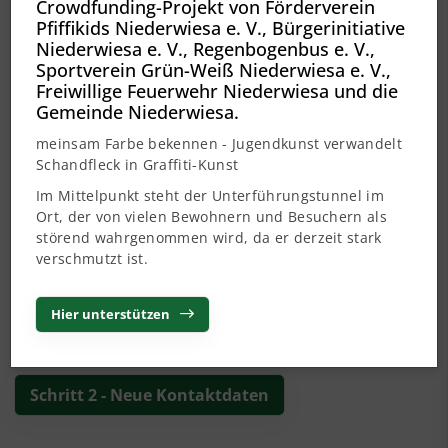
1. Aktuelle Kontaktdaten
Crowdfunding-Projekt von Förderverein
Pfiffikids Niederwiesa e. V., Bürgerinitiative
Trage hier bitte die uns bekannten Kontaktdaten ein, die
Niederwiesa e. V., Regenbogenbus e. V.,
du im nächsten Schritt aktualisieren kannst.
Sportverein Grün-Weiß Niederwiesa e. V.,
Vorname / Name:
Freiwillige Feuerwehr Niederwiesa und die
*
Gemeinde Niederwiesa.
meinsam Farbe bekennen - Jugendkunst verwandelt
Schandfleck in Graffiti-Kunst
Geburtsdatum:
*
Im Mittelpunkt steht der Unterführungstunnel im
Ort, der von vielen Bewohnern und Besuchern als
störend wahrgenommen wird, da er derzeit stark
verschmutzt ist.
Bei Mitgliedern unter 18 Jahren: Erziehungsberechtigter
(Vorname & Name):
Hier unterstützen