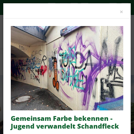
A-
A
A+
Clo
×
Sportangebot
Deinen Sport finden
Deutsches Sportabzeichen
Sportabzeichen erwerben
Gemeinsam Farbe bekennen -
Jugend verwandelt Schandfleck