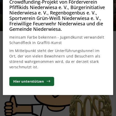
Crowdfunding-Projekt von Förderverein
Das Deutsche Sportabzeichen
Pfiffikids Niederwiesa e. V., Bürgerinitiative
Niederwiesa e. V., Regenbogenbus e. V.,
Die Leistungsstufen Bronze, Silber und Gold
Sportverein Grün-Weiß Niederwiesa e. V.,
Freiwillige Feuerwehr Niederwiesa und die
Gemeinde Niederwiesa.
meinsam Farbe bekennen - Jugendkunst verwandelt
Schandfleck in Graffiti-Kunst
Bronze, Silber und Gold
Im Mittelpunkt steht der Unterführungstunnel im
Ort, der von vielen Bewohnern und Besuchern als
störend wahrgenommen wird, da er derzeit stark
verschmutzt ist.
Hier unterstützen