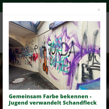
A-
A
A+
Clo
×
News
Social-Media-News
Gemeinsam Farbe bekennen -
Jugend verwandelt Schandfleck