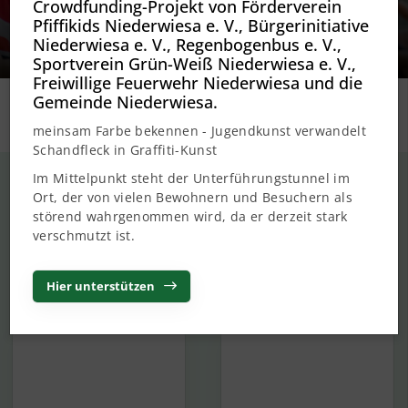
Neues aus unseren Social-
Crowdfunding-Projekt von Förderverein
Media-Kanälen
Pfiffikids Niederwiesa e. V., Bürgerinitiative
Niederwiesa e. V., Regenbogenbus e. V.,
Sportverein Grün-Weiß Niederwiesa e. V.,
Freiwillige Feuerwehr Niederwiesa und die
Gemeinde Niederwiesa.
meinsam Farbe bekennen - Jugendkunst verwandelt
Schandfleck in Graffiti-Kunst
Im Mittelpunkt steht der Unterführungstunnel im
Sponsoren & Partner
Ort, der von vielen Bewohnern und Besuchern als
störend wahrgenommen wird, da er derzeit stark
Danke an alle Partner und Sponsoren, die
verschmutzt ist.
unseren Verein unterstützen:
Hier unterstützen